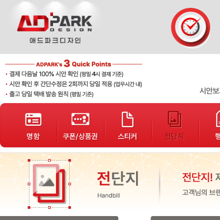
단가표
샘플디자인
개인결제
배송조회
고객게시판
봉투
서식지
자석광고지
로고제작
기타인쇄