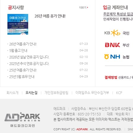
전화번호 : 051-893-9300
애드파크 고객센터
작업이 가능합니다.
26년 여름 휴가 안내!
평일 AM 9:30 ~ PM 7:00 / 점심시간 PM 12:00 ~ 1:00
26년 여름 휴가 안내!
07-23
5월 출고 안내
04-28
2026년 설날 연휴 공지 입니다.
웹하드 및 메신져
02-10
2025년 추석 연휴 공지 입니다.
09-26
25년 여름 휴가 안내!
07-22
25년 5월 휴무 안내
04-29
회사소개
오시는길
개인정보취급방침
이메일주소 무단수집거부
KCP
애드파크
사업장주소 : 부산시 부산진구 당감로 60번길 6
사업자 등록번호 : 605-20-75153
대표 : 박순희 외1
본 웹사이트에서 제공되는 모든 이미지와 텍스트는 저작권법에
COPYRIGHT (C)
ADPARK
. ALL RIGHTS RESERVED.
SIN